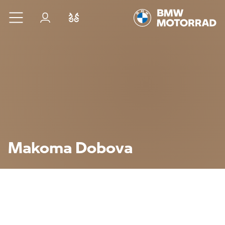
Preskoči na glavno vsebino
Prijava
Primerjaj
Makoma Dobova