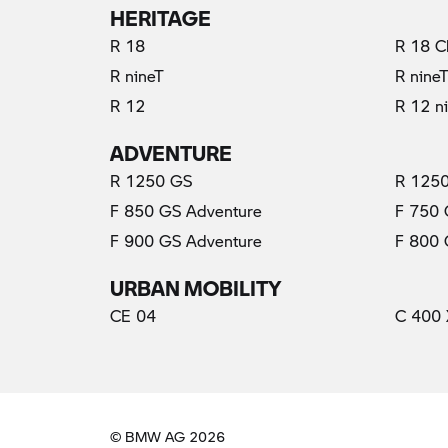
HERITAGE
R 18
R 18 C
R nineT
R nine
R 12
R 12 n
ADVENTURE
R 1250 GS
R 1250
F 850 GS Adventure
F 750
F 900 GS Adventure
F 800
URBAN MOBILITY
CE 04
C 400 
© BMW AG 2026