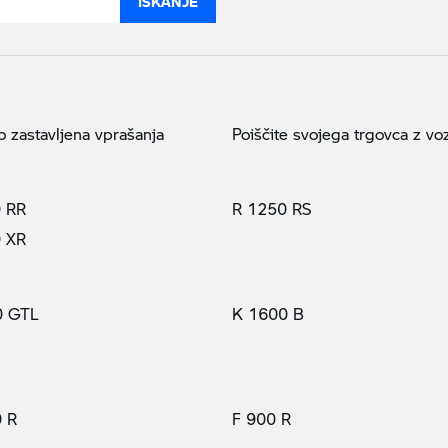
 zastavljena vprašanja
Poiščite svojega trgovca z voz
 RR
R 1250 RS
 XR
0 GTL
K 1600 B
 R
F 900 R