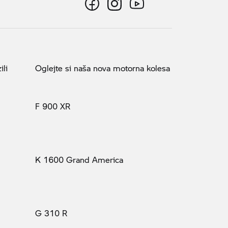
ili
Oglejte si naša nova motorna kolesa
F 900 XR
K 1600 Grand America
G 310 R