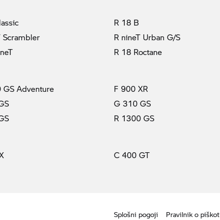
lassic
R 18 B
T Scrambler
R nineT Urban G/S
ineT
R 18 Roctane
 GS Adventure
F 900 XR
 GS
G 310 GS
 GS
R 1300 GS
X
C 400 GT
Splošni pogoji
Pravilnik o piškot