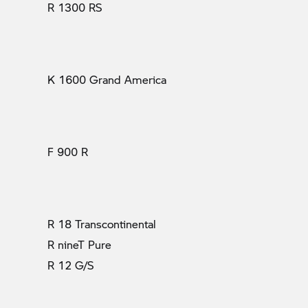
R 1300 RS
K 1600 Grand America
F 900 R
R 18 Transcontinental
R nineT Pure
R 12 G/S