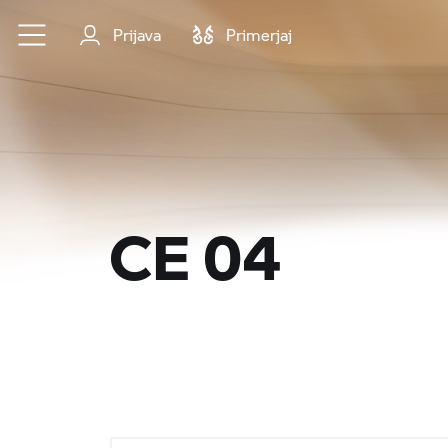
Preskoči na glavno vsebino
Prijava
Primerjaj
CE 04