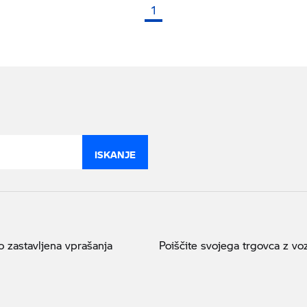
1
(trenutna stran)
ISKANJE
 zastavljena vprašanja
Poiščite svojega trgovca z voz