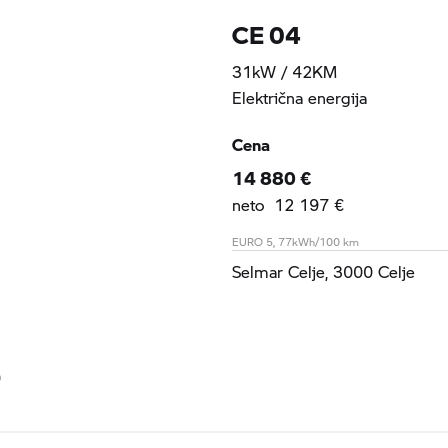
CE 04
31kW / 42KM
Električna energija
Cena
14 880 €
neto 12 197 €
EURO 5, 77kWh/100 km
Selmar Celje, 3000 Celje