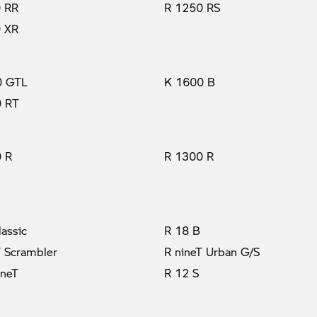
 RR
R 1250 RS
 XR
0 GTL
K 1600 B
0 RT
 R
R 1300 R
lassic
R 18 B
T Scrambler
R nineT Urban G/S
ineT
R 12 S