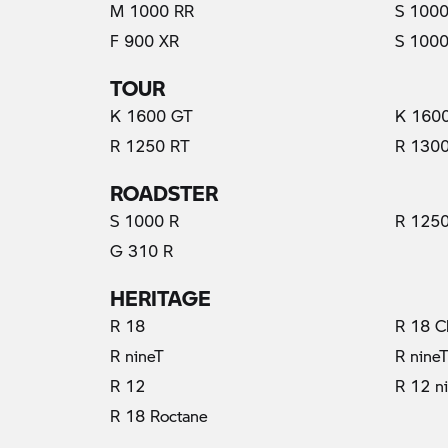
M 1000 RR
S 1000
F 900 XR
S 1000
TOUR
K 1600 GT
K 160
R 1250 RT
R 130
ROADSTER
S 1000 R
R 1250
G 310 R
HERITAGE
R 18
R 18 C
R nineT
R nine
R 12
R 12 n
R 18 Roctane