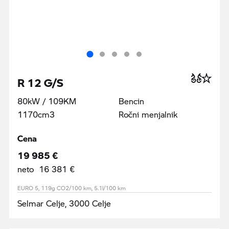
R 12 G/S
80kW / 109KM
Bencin
1170cm3
Ročni menjalnik
Cena
19 985 €
neto 16 381 €
EURO 5, 119g CO2/100 km, 5.1l/100 km
Selmar Celje, 3000 Celje