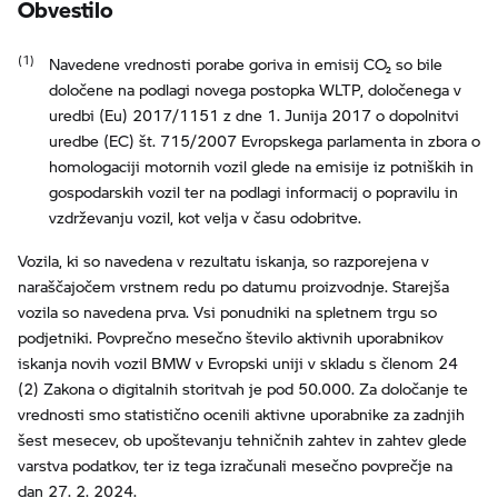
Obvestilo
Navedene vrednosti porabe goriva in emisij CO₂ so bile
določene na podlagi novega postopka WLTP, določenega v
uredbi (Eu) 2017/1151 z dne 1. Junija 2017 o dopolnitvi
uredbe (EC) št. 715/2007 Evropskega parlamenta in zbora o
homologaciji motornih vozil glede na emisije iz potniških in
gospodarskih vozil ter na podlagi informacij o popravilu in
vzdrževanju vozil, kot velja v času odobritve.
Vozila, ki so navedena v rezultatu iskanja, so razporejena v
naraščajočem vrstnem redu po datumu proizvodnje. Starejša
vozila so navedena prva. Vsi ponudniki na spletnem trgu so
podjetniki. Povprečno mesečno število aktivnih uporabnikov
iskanja novih vozil BMW v Evropski uniji v skladu s členom 24
(2) Zakona o digitalnih storitvah je pod 50.000. Za določanje te
vrednosti smo statistično ocenili aktivne uporabnike za zadnjih
šest mesecev, ob upoštevanju tehničnih zahtev in zahtev glede
varstva podatkov, ter iz tega izračunali mesečno povprečje na
dan 27. 2. 2024.