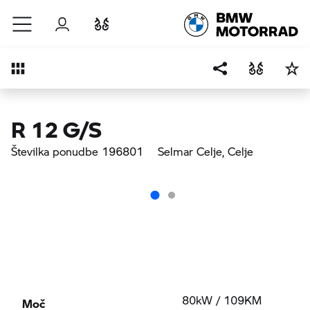
Preskoči na glavno vsebino
Prijava
Primerjaj
Pregled
R 12 G/S
Številka ponudbe 196801
Selmar Celje
, Celje
Moč
80kW / 109KM