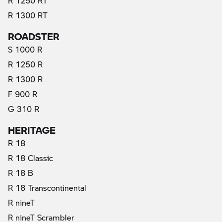
R 1250 RT
R 1300 RT
ROADSTER
S 1000 R
R 1250 R
R 1300 R
F 900 R
G 310 R
HERITAGE
R 18
R 18 Classic
R 18 B
R 18 Transcontinental
R nineT
R nineT Scrambler