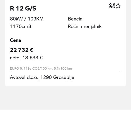
R 12 G/S
80kW / 109KM
Bencin
1170cm3
Ročni menjalnik
Cena
22 732 €
neto 18 633 €
EURO 5, 119g CO2/100 km, 5.1l/100 km
Avtoval d.o.o., 1290 Grosuplje