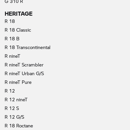
G 310 R
HERITAGE
R 18
R 18 Classic
R 18 B
R 18 Transcontinental
R nineT
R nineT Scrambler
R nineT Urban G/S
R nineT Pure
R 12
R 12 nineT
R 12 S
R 12 G/S
R 18 Roctane