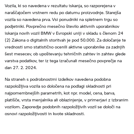
Vozila, ki so navedena v rezultatu iskanja, so razporejena v
naraščajočem vrstnem redu po datumu proizvodnje. Starejša
vozila so navedena prva. Vsi ponudniki na spletnem trgu so
podjetniki. Povprečno mesečno število aktivnih uporabnikov
iskanja novih vozil BMW v Evropski uniji v skladu s členom 24
(2) Zakona o digitalnih storitvah je pod 50.000. Za določanje te
vrednosti smo statistično ocenili aktivne uporabnike za zadnjih
šest mesecev, ob upoštevanju tehničnih zahtev in zahtev glede
varstva podatkov, ter iz tega izračunali mesečno povprečje na
dan 27. 2. 2024.
Na straneh s podrobnostmi izdelkov navedena podobna
razpoložljiva vozila so določena na podlagi skladnosti pri
najpomembnejših parametrih, kot npr. model, cena, barva,
platišče, vrsta menjalnika ali oblazinjenje, v primerjavi z izbranim
vozilom. Zaporedje podobnih razpoložljivih vozil se določi na
osnovi razpoložljivosti in kvote skladnosti.