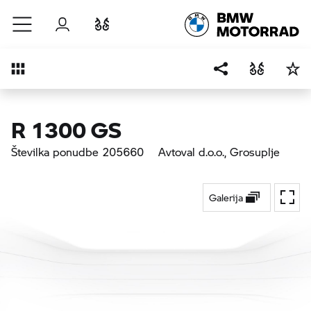
Preskoči na glavno vsebino
Prijava
Primerjaj
Pregled
R 1300 GS
Številka ponudbe 205660
Avtoval d.o.o.
, Grosuplje
Galerija
Prekl