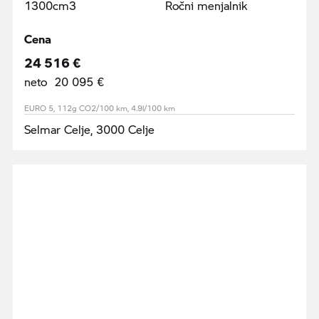
1300cm3
Ročni menjalnik
Cena
24 516 €
neto 20 095 €
EURO 5, 112g CO2/100 km, 4.9l/100 km
Selmar Celje, 3000 Celje