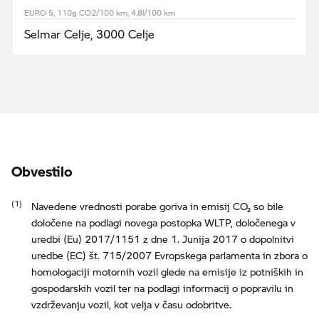
EURO 5, 110g CO2/100 km, 4.8l/100 km
Selmar Celje, 3000 Celje
Obvestilo
Navedene vrednosti porabe goriva in emisij CO₂ so bile
določene na podlagi novega postopka WLTP, določenega v
uredbi (Eu) 2017/1151 z dne 1. Junija 2017 o dopolnitvi
uredbe (EC) št. 715/2007 Evropskega parlamenta in zbora o
homologaciji motornih vozil glede na emisije iz potniških in
gospodarskih vozil ter na podlagi informacij o popravilu in
vzdrževanju vozil, kot velja v času odobritve.