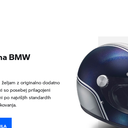
ema BMW
željam z originalno dodatno
i so posebej prilagojeni
po najvišjih standardih
akovanja.
ILA