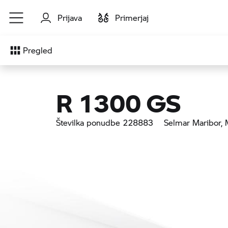
Preskoči na glavno vsebino
Prijava
Primerjaj
Pregled
R 1300 GS
Številka ponudbe 228883
Selmar Maribor
,