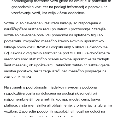
homologaciji motornih vozil glede na emisije iz potniških in
gospodarskih vozil ter na podlagi informacij o popravilu in
vzdrževanju vozil, kot velja v času odobritve.
Vozila, ki so navedena v rezultatu iskanja, so razporejena v
naraščajočem vrstnem redu po datumu proizvodnje. Starejša
vozila so navedena prva. Vsi ponudniki na spletnem trgu so
podjetniki. Povprečno mesečno število aktivnih uporabnikov
iskanja novih vozil BMW v Evropski uniji v skladu s členom 24
(2) Zakona o digitalnih storitvah je pod 50.000. Za določanje te
vrednosti smo statistično ocenili aktivne uporabnike za zadnjih
šest mesecev, ob upoštevanju tehničnih zahtev in zahtev glede
varstva podatkov, ter iz tega izračunali mesečno povprečje na
dan 27. 2. 2024.
Na straneh s podrobnostmi izdelkov navedena podobna
razpoložljiva vozila so določena na podlagi skladnosti pri
najpomembnejših parametrih, kot npr. model, cena, barva,
platišče, vrsta menjalnika ali oblazinjenje, v primerjavi z izbranim
vozilom. Zaporedje podobnih razpoložljivih vozil se določi na