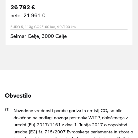
26 792 €
neto 21 961 €
EURO 5, 113g CO2/100 km, 4.9l/100 km
Selmar Celje, 3000 Celje
Obvestilo
Navedene vrednosti porabe goriva in emisij CO₂ so bile
določene na podlagi novega postopka WLTP, določenega v
uredbi (Eu) 2017/1151 z dne 1. Junija 2017 o dopolnitvi
uredbe (EC) št. 715/2007 Evropskega parlamenta in zbora o