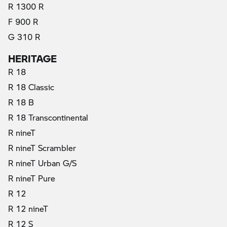
R 1300 R
F 900 R
G 310 R
HERITAGE
R 18
R 18 Classic
R 18 B
R 18 Transcontinental
R nineT
R nineT Scrambler
R nineT Urban G/S
R nineT Pure
R 12
R 12 nineT
R 12 S