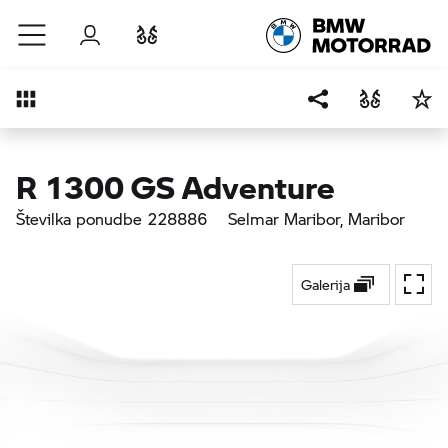
Preskoči na glavno vsebino
Prijava
Primerjaj
Pregled
R 1300 GS Adventure
Številka ponudbe 228886
Selmar Maribor
, Maribor
Galerija
Prekl