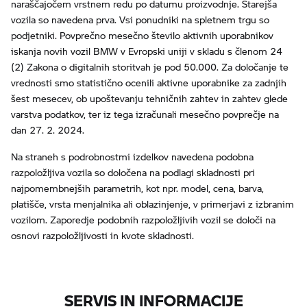
naraščajočem vrstnem redu po datumu proizvodnje. Starejša
vozila so navedena prva. Vsi ponudniki na spletnem trgu so
podjetniki. Povprečno mesečno število aktivnih uporabnikov
iskanja novih vozil BMW v Evropski uniji v skladu s členom 24
(2) Zakona o digitalnih storitvah je pod 50.000. Za določanje te
vrednosti smo statistično ocenili aktivne uporabnike za zadnjih
šest mesecev, ob upoštevanju tehničnih zahtev in zahtev glede
varstva podatkov, ter iz tega izračunali mesečno povprečje na
dan 27. 2. 2024.
Na straneh s podrobnostmi izdelkov navedena podobna
razpoložljiva vozila so določena na podlagi skladnosti pri
najpomembnejših parametrih, kot npr. model, cena, barva,
platišče, vrsta menjalnika ali oblazinjenje, v primerjavi z izbranim
vozilom. Zaporedje podobnih razpoložljivih vozil se določi na
osnovi razpoložljivosti in kvote skladnosti.
SERVIS IN INFORMACIJE