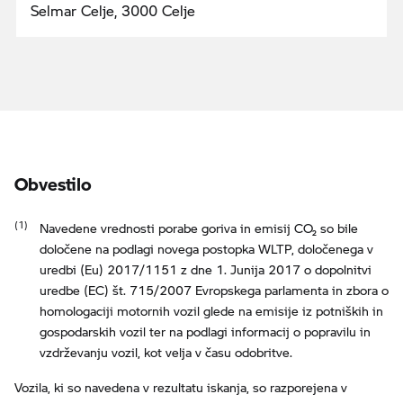
Selmar Celje, 3000 Celje
Obvestilo
Navedene vrednosti porabe goriva in emisij CO₂ so bile
določene na podlagi novega postopka WLTP, določenega v
uredbi (Eu) 2017/1151 z dne 1. Junija 2017 o dopolnitvi
uredbe (EC) št. 715/2007 Evropskega parlamenta in zbora o
homologaciji motornih vozil glede na emisije iz potniških in
gospodarskih vozil ter na podlagi informacij o popravilu in
vzdrževanju vozil, kot velja v času odobritve.
Vozila, ki so navedena v rezultatu iskanja, so razporejena v