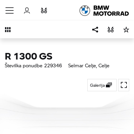
Preskoči na glavno vsebino
Prijava
Primerjaj
Pregled
R 1300 GS
Številka ponudbe 229346
Selmar Celje
, Celje
Galerija
Prekl