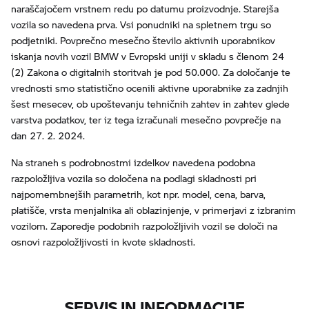
naraščajočem vrstnem redu po datumu proizvodnje. Starejša
vozila so navedena prva. Vsi ponudniki na spletnem trgu so
podjetniki. Povprečno mesečno število aktivnih uporabnikov
iskanja novih vozil BMW v Evropski uniji v skladu s členom 24
(2) Zakona o digitalnih storitvah je pod 50.000. Za določanje te
vrednosti smo statistično ocenili aktivne uporabnike za zadnjih
šest mesecev, ob upoštevanju tehničnih zahtev in zahtev glede
varstva podatkov, ter iz tega izračunali mesečno povprečje na
dan 27. 2. 2024.
Na straneh s podrobnostmi izdelkov navedena podobna
razpoložljiva vozila so določena na podlagi skladnosti pri
najpomembnejših parametrih, kot npr. model, cena, barva,
platišče, vrsta menjalnika ali oblazinjenje, v primerjavi z izbranim
vozilom. Zaporedje podobnih razpoložljivih vozil se določi na
osnovi razpoložljivosti in kvote skladnosti.
SERVIS IN INFORMACIJE