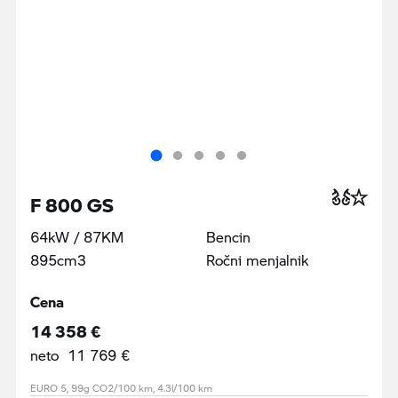
F 800 GS
64kW / 87KM
Bencin
895cm3
Ročni menjalnik
Cena
14 358 €
neto 11 769 €
EURO 5, 99g CO2/100 km, 4.3l/100 km