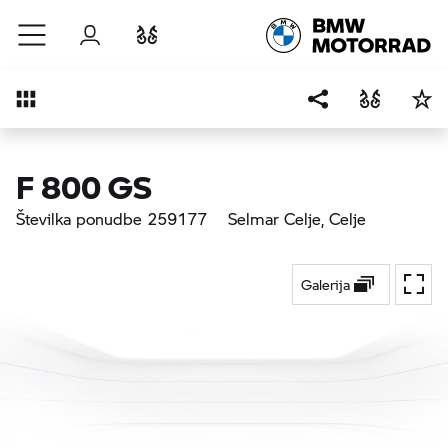
Preskoči na glavno vsebino
Prijava
Primerjaj
Pregled
F 800 GS
Številka ponudbe 259177
Selmar Celje
, Celje
Galerija
Prekl