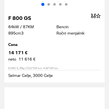
F 800 GS
64kW / 87KM
Bencin
895cm3
Ročni menjalnik
Cena
14 171 €
neto 11 616 €
EURO 5, 99g CO2/100 km, 4.3l/100 km
Selmar Celje, 3000 Celje