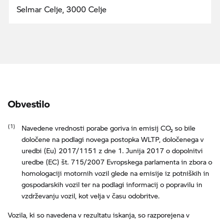
Selmar Celje, 3000 Celje
Obvestilo
Navedene vrednosti porabe goriva in emisij CO₂ so bile
določene na podlagi novega postopka WLTP, določenega v
uredbi (Eu) 2017/1151 z dne 1. Junija 2017 o dopolnitvi
uredbe (EC) št. 715/2007 Evropskega parlamenta in zbora o
homologaciji motornih vozil glede na emisije iz potniških in
gospodarskih vozil ter na podlagi informacij o popravilu in
vzdrževanju vozil, kot velja v času odobritve.
Vozila, ki so navedena v rezultatu iskanja, so razporejena v