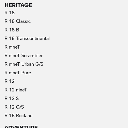
HERITAGE
R 18
R 18 Classic
R 18 B
R 18 Transcontinental
R nineT
R nineT Scrambler
R nineT Urban G/S
R nineT Pure
R 12
R 12 nineT
R 12 S
R 12 G/S
R 18 Roctane
ADVENTURE