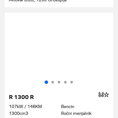
R 1300 R
107kW / 146KM
Bencin
1300cm3
Ročni menjalnik