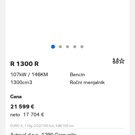
R 1300 R
107kW / 146KM
Bencin
1300cm3
Ročni menjalnik
Cena
21 599 €
neto 17 704 €
EURO 5, 110g CO2/100 km, 4.8l/100 km
Avtoval d.o.o., 1290 Grosuplje