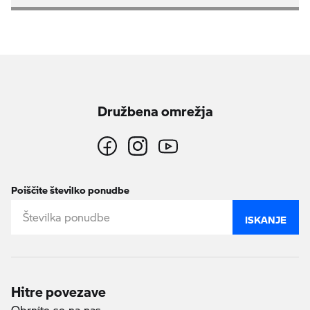
Družbena omrežja
Poiščite številko ponudbe
ISKANJE
Hitre povezave
Obrnite se na nas