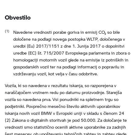
Obvestilo
Navedene vrednosti porabe goriva in emisij CO₂ so bile
določene na podlagi novega postopka WLTP, določenega v
uredbi (Eu) 2017/1151 z dne 1. Junija 2017 o dopolnitvi
uredbe (EC) št. 715/2007 Evropskega parlamenta in zbora o
homologaciji motornih vozil glede na emisije iz potniških in
gospodarskih vozil ter na podlagi informacij o popravilu in
vzdrževanju vozil, kot velja v času odobritve.
Vozila, ki so navedena v rezultatu iskanja, so razporejena v
naraščajočem vrstnem redu po datumu proizvodnje. Starejša
vozila so navedena prva. Vsi ponudniki na spletnem trgu so
podjetniki. Povprečno mesečno število aktivnih uporabnikov
iskanja novih vozil BMW v Evropski uniji v skladu s členom 24
(2) Zakona o digitalnih storitvah je pod 50.000. Za določanje te
vrednosti smo statistično ocenili aktivne uporabnike za zadnjih
šest mesecev, ob upoštevanju tehničnih zahtev in zahtev glede