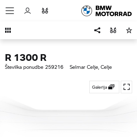
Preskoči na glavno vsebino
Prijava
Primerjaj
Pregled
R 1300 R
Številka ponudbe 259216
Selmar Celje
, Celje
Galerija
Prekl