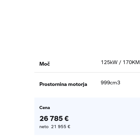
Moč
125kW / 170KM
Prostornina motorja
999cm3
Cena
26 785 €
neto 21 955 €