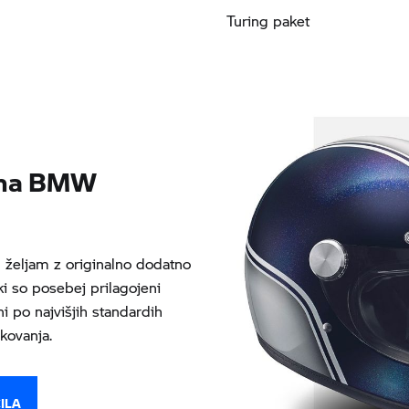
Turing paket
ema BMW
željam z originalno dodatno
i so posebej prilagojeni
po najvišjih standardih
akovanja.
ILA