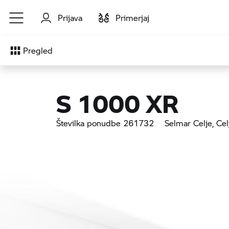
Preskoči na glavno vsebino
Prijava
Primerjaj
Pregled
S 1000 XR
Številka ponudbe 261732
Selmar Celje
, Cel