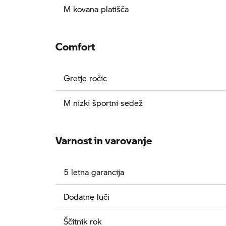
M kovana platišča
Comfort
Gretje ročic
M nizki športni sedež
Varnost in varovanje
5 letna garancija
Dodatne luči
Ščitnik rok