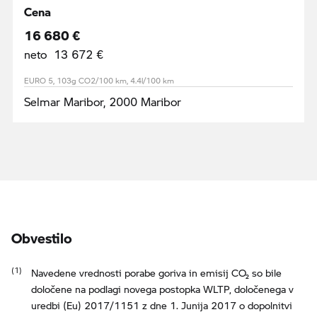
Cena
16 680 €
neto 13 672 €
EURO 5, 103g CO2/100 km, 4.4l/100 km
Selmar Maribor, 2000 Maribor
Obvestilo
Navedene vrednosti porabe goriva in emisij CO₂ so bile
določene na podlagi novega postopka WLTP, določenega v
uredbi (Eu) 2017/1151 z dne 1. Junija 2017 o dopolnitvi