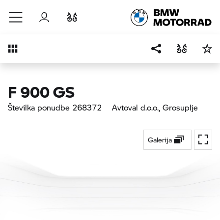
Preskoči na glavno vsebino
Prijava
Primerjaj
Pregled
F 900 GS
Številka ponudbe 268372
Avtoval d.o.o.
, Grosuplje
Galerija
Prekl