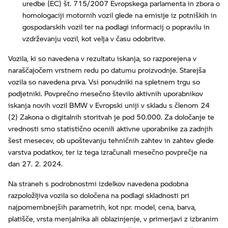
uredbe (EC) št. 715/2007 Evropskega parlamenta in zbora o
homologaciji motornih vozil glede na emisije iz potniških in
gospodarskih vozil ter na podlagi informacij o popravilu in
vzdrževanju vozil, kot velja v času odobritve.
Vozila, ki so navedena v rezultatu iskanja, so razporejena v
naraščajočem vrstnem redu po datumu proizvodnje. Starejša
vozila so navedena prva. Vsi ponudniki na spletnem trgu so
podjetniki. Povprečno mesečno število aktivnih uporabnikov
iskanja novih vozil BMW v Evropski uniji v skladu s členom 24
(2) Zakona o digitalnih storitvah je pod 50.000. Za določanje te
vrednosti smo statistično ocenili aktivne uporabnike za zadnjih
šest mesecev, ob upoštevanju tehničnih zahtev in zahtev glede
varstva podatkov, ter iz tega izračunali mesečno povprečje na
dan 27. 2. 2024.
Na straneh s podrobnostmi izdelkov navedena podobna
razpoložljiva vozila so določena na podlagi skladnosti pri
najpomembnejših parametrih, kot npr. model, cena, barva,
platišče, vrsta menjalnika ali oblazinjenje, v primerjavi z izbranim