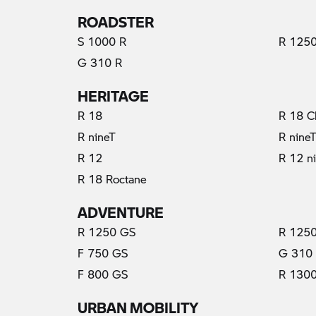
ROADSTER
S 1000 R
R 1250
G 310 R
HERITAGE
R 18
R 18 C
R nineT
R nine
R 12
R 12 n
R 18 Roctane
ADVENTURE
R 1250 GS
R 1250
F 750 GS
G 310
F 800 GS
R 130
URBAN MOBILITY