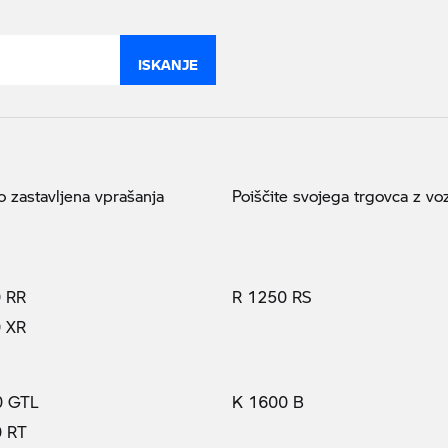
ISKANJE
 zastavljena vprašanja
Poiščite svojega trgovca z voz
 RR
R 1250 RS
 XR
0 GTL
K 1600 B
0 RT