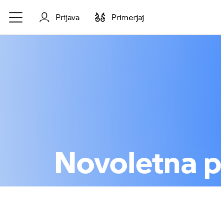
Preskoči na glavno vsebino
Prijava
Primerjaj
Novoletna 