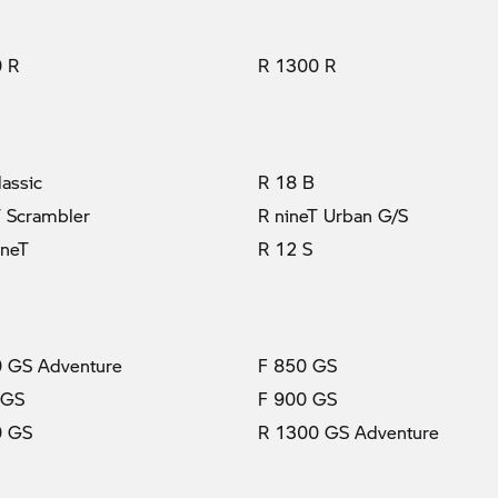
 R
R 1300 R
lassic
R 18 B
T Scrambler
R nineT Urban G/S
ineT
R 12 S
 GS Adventure
F 850 GS
 GS
F 900 GS
0 GS
R 1300 GS Adventure