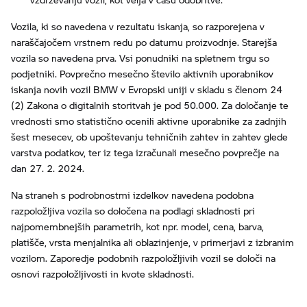
Vozila, ki so navedena v rezultatu iskanja, so razporejena v
naraščajočem vrstnem redu po datumu proizvodnje. Starejša
vozila so navedena prva. Vsi ponudniki na spletnem trgu so
podjetniki. Povprečno mesečno število aktivnih uporabnikov
iskanja novih vozil BMW v Evropski uniji v skladu s členom 24
(2) Zakona o digitalnih storitvah je pod 50.000. Za določanje te
vrednosti smo statistično ocenili aktivne uporabnike za zadnjih
šest mesecev, ob upoštevanju tehničnih zahtev in zahtev glede
varstva podatkov, ter iz tega izračunali mesečno povprečje na
dan 27. 2. 2024.
Na straneh s podrobnostmi izdelkov navedena podobna
razpoložljiva vozila so določena na podlagi skladnosti pri
najpomembnejših parametrih, kot npr. model, cena, barva,
platišče, vrsta menjalnika ali oblazinjenje, v primerjavi z izbranim
vozilom. Zaporedje podobnih razpoložljivih vozil se določi na
osnovi razpoložljivosti in kvote skladnosti.