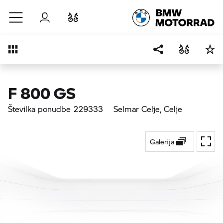
Preskoči na glavno vsebino
Prijava
Primerjaj
Pregled
F 800 GS
Številka ponudbe 229333
Selmar Celje
, Celje
Galerija
Prekl