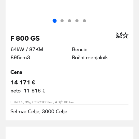
F 800 GS
64kW / 87KM
Bencin
895cm3
Ročni menjalnik
Cena
14 171 €
neto 11 616 €
EURO 5, 99g CO2/100 km, 4.3l/100 km
Selmar Celje, 3000 Celje