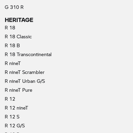
G 310 R
HERITAGE
R 18
R 18 Classic
R 18 B
R 18 Transcontinental
R nineT
R nineT Scrambler
R nineT Urban G/S
R nineT Pure
R 12
R 12 nineT
R 12 S
R 12 G/S