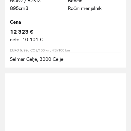
64kW / 87KM
Bencin
895cm3
Ročni menjalnik
Cena
12 323 €
neto 10 101 €
EURO 5, 99g CO2/100 km, 4.3l/100 km
Selmar Celje, 3000 Celje