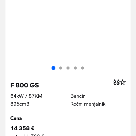
F 800 GS
64kW / 87KM
Bencin
895cm3
Ročni menjalnik
Cena
14 358 €