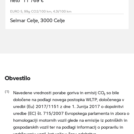
neto 11 769 €
EURO 5, 99g CO2/100 km, 4.3l/100 km
Selmar Celje, 3000 Celje
Obvestilo
Navedene vrednosti porabe goriva in emisij CO₂ so bile
določene na podlagi novega postopka WLTP, določenega v
uredbi (Eu) 2017/1151 z dne 1. Junija 2017 o dopolnitvi
uredbe (EC) št. 715/2007 Evropskega parlamenta in zbora o
homologaciji motornih vozil glede na emisije iz potniških in
gospodarskih vozil ter na podlagi informacij o popravilu in
vzdrževanju vozil, kot velja v času odobritve.