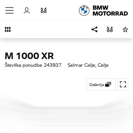
Preskoči na glavno vsebino
Prijava
Primerjaj
Pregled
M 1000 XR
Številka ponudbe 243937
Selmar Celje
, Celje
Galerija
Prekl