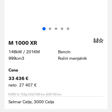
M 1000 XR
148kW / 201KM
Bencin
999cm3
Ročni menjalnik
Cena
33 436 €
neto 27 407 €
EURO 5, 152g CO2/100 km, 6.5l/100 km
Selmar Celje, 3000 Celje