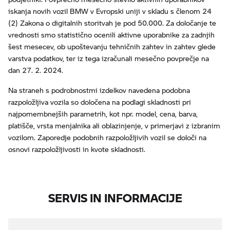
iskanja novih vozil BMW v Evropski uniji v skladu s členom 24
(2) Zakona o digitalnih storitvah je pod 50.000. Za določanje te
vrednosti smo statistično ocenili aktivne uporabnike za zadnjih
šest mesecev, ob upoštevanju tehničnih zahtev in zahtev glede
varstva podatkov, ter iz tega izračunali mesečno povprečje na
dan 27. 2. 2024.
Na straneh s podrobnostmi izdelkov navedena podobna
razpoložljiva vozila so določena na podlagi skladnosti pri
najpomembnejših parametrih, kot npr. model, cena, barva,
platišče, vrsta menjalnika ali oblazinjenje, v primerjavi z izbranim
vozilom. Zaporedje podobnih razpoložljivih vozil se določi na
osnovi razpoložljivosti in kvote skladnosti.
SERVIS IN INFORMACIJE