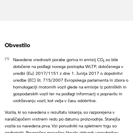
Obvestilo
Navedene vrednosti porabe goriva in emisij CO₂ so bile
določene na podlagi novega postopka WLTP, določenega v
uredbi (Eu) 2017/1151 z dne 1. Junija 2017 o dopolnitvi
uredbe (EC) št. 715/2007 Evropskega parlamenta in zbora o
homologaciji motornih vozil glede na emisije iz potniških in
gospodarskih vozil ter na podlagi informacij o popravilu in
vzdrževanju vozil, kot velja v času odobritve.
Vozila, ki so navedena v rezultatu iskanja, so razporejena v
naraščajočem vrstnem redu po datumu proizvodnje. Starejša
vozila so navedena prva. Vsi ponudniki na spletnem trgu so
podjetniki. Povprečno mesečno število aktivnih uporabnikov