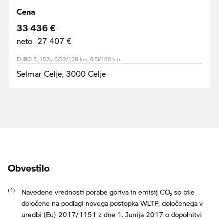
Cena
33 436 €
neto 27 407 €
EURO 5, 152g CO2/100 km, 6.5l/100 km
Selmar Celje, 3000 Celje
Obvestilo
Navedene vrednosti porabe goriva in emisij CO₂ so bile
določene na podlagi novega postopka WLTP, določenega v
uredbi (Eu) 2017/1151 z dne 1. Junija 2017 o dopolnitvi