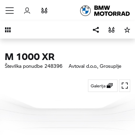
Preskoči na glavno vsebino
Prijava
Primerjaj
Pregled
M 1000 XR
Številka ponudbe 248396
Avtoval d.o.o.
, Grosuplje
Galerija
Prekl