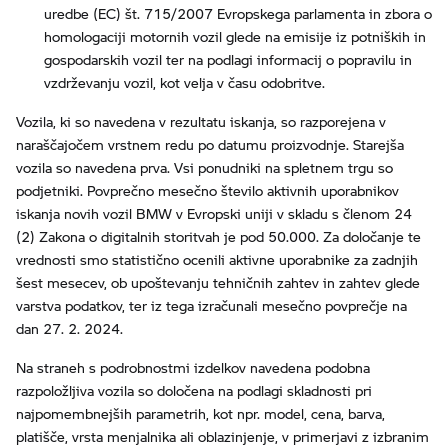
uredbe (EC) št. 715/2007 Evropskega parlamenta in zbora o
homologaciji motornih vozil glede na emisije iz potniških in
gospodarskih vozil ter na podlagi informacij o popravilu in
vzdrževanju vozil, kot velja v času odobritve.
Vozila, ki so navedena v rezultatu iskanja, so razporejena v
naraščajočem vrstnem redu po datumu proizvodnje. Starejša
vozila so navedena prva. Vsi ponudniki na spletnem trgu so
podjetniki. Povprečno mesečno število aktivnih uporabnikov
iskanja novih vozil BMW v Evropski uniji v skladu s členom 24
(2) Zakona o digitalnih storitvah je pod 50.000. Za določanje te
vrednosti smo statistično ocenili aktivne uporabnike za zadnjih
šest mesecev, ob upoštevanju tehničnih zahtev in zahtev glede
varstva podatkov, ter iz tega izračunali mesečno povprečje na
dan 27. 2. 2024.
Na straneh s podrobnostmi izdelkov navedena podobna
razpoložljiva vozila so določena na podlagi skladnosti pri
najpomembnejših parametrih, kot npr. model, cena, barva,
platišče, vrsta menjalnika ali oblazinjenje, v primerjavi z izbranim