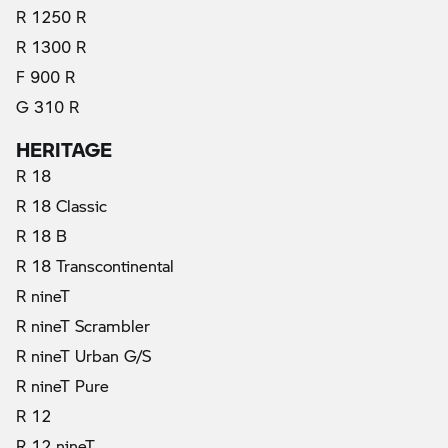
R 1250 R
R 1300 R
F 900 R
G 310 R
HERITAGE
R 18
R 18 Classic
R 18 B
R 18 Transcontinental
R nineT
R nineT Scrambler
R nineT Urban G/S
R nineT Pure
R 12
R 12 nineT