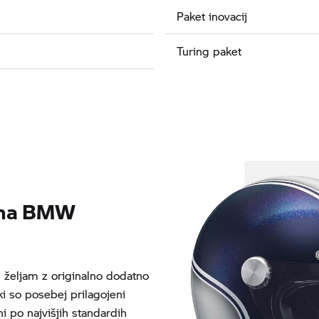
Paket inovacij
Turing paket
ema BMW
željam z originalno dodatno
i so posebej prilagojeni
po najvišjih standardih