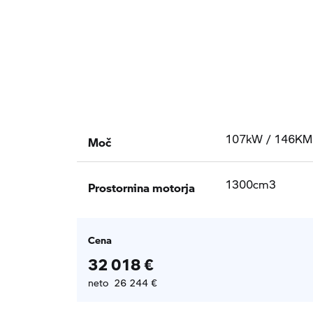
Moč
107kW / 146KM
Prostornina motorja
1300cm3
Cena
32 018 €
neto 26 244 €