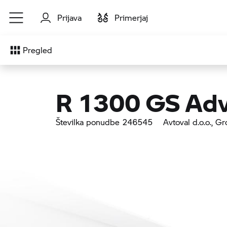
Preskoči na glavno vsebino
Prijava
Primerjaj
Pregled
R 1300 GS Adv
Številka ponudbe 246545
Avtoval d.o.o.
, Gr