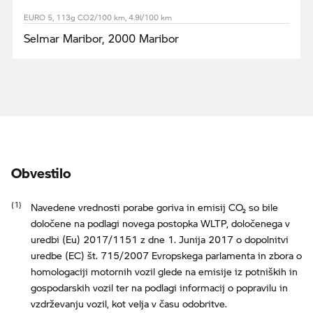
EURO 5, 113g CO2/100 km, 4.9l/100 km
Selmar Maribor, 2000 Maribor
Obvestilo
Navedene vrednosti porabe goriva in emisij CO₂ so bile
določene na podlagi novega postopka WLTP, določenega v
uredbi (Eu) 2017/1151 z dne 1. Junija 2017 o dopolnitvi
uredbe (EC) št. 715/2007 Evropskega parlamenta in zbora o
homologaciji motornih vozil glede na emisije iz potniških in
gospodarskih vozil ter na podlagi informacij o popravilu in
vzdrževanju vozil, kot velja v času odobritve.