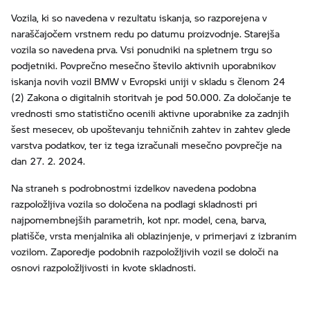
Vozila, ki so navedena v rezultatu iskanja, so razporejena v
naraščajočem vrstnem redu po datumu proizvodnje. Starejša
vozila so navedena prva. Vsi ponudniki na spletnem trgu so
podjetniki. Povprečno mesečno število aktivnih uporabnikov
iskanja novih vozil BMW v Evropski uniji v skladu s členom 24
(2) Zakona o digitalnih storitvah je pod 50.000. Za določanje te
vrednosti smo statistično ocenili aktivne uporabnike za zadnjih
šest mesecev, ob upoštevanju tehničnih zahtev in zahtev glede
varstva podatkov, ter iz tega izračunali mesečno povprečje na
dan 27. 2. 2024.
Na straneh s podrobnostmi izdelkov navedena podobna
razpoložljiva vozila so določena na podlagi skladnosti pri
najpomembnejših parametrih, kot npr. model, cena, barva,
platišče, vrsta menjalnika ali oblazinjenje, v primerjavi z izbranim
vozilom. Zaporedje podobnih razpoložljivih vozil se določi na
osnovi razpoložljivosti in kvote skladnosti.