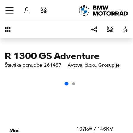
Preskoči na glavno vsebino
Prijava
Primerjaj
Pregled
R 1300 GS Adventure
Številka ponudbe 261487
Avtoval d.o.o.
, Grosuplje
Moč
107kW / 146KM