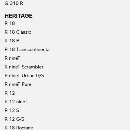
G 310 R
HERITAGE
R 18
R 18 Classic
R 18 B
R 18 Transcontinental
R nineT
R nineT Scrambler
R nineT Urban G/S
R nineT Pure
R 12
R 12 nineT
R 12 S
R 12 G/S
R 18 Roctane