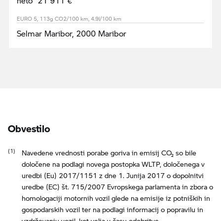
neto 21 911 €
EURO 5, 113g CO2/100 km, 4.9l/100 km
Selmar Maribor, 2000 Maribor
Obvestilo
Navedene vrednosti porabe goriva in emisij CO₂ so bile
določene na podlagi novega postopka WLTP, določenega v
uredbi (Eu) 2017/1151 z dne 1. Junija 2017 o dopolnitvi
uredbe (EC) št. 715/2007 Evropskega parlamenta in zbora o
homologaciji motornih vozil glede na emisije iz potniških in
gospodarskih vozil ter na podlagi informacij o popravilu in
vzdrževanju vozil, kot velja v času odobritve.