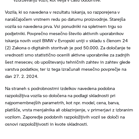
Vozila, ki so navedena v rezultatu iskanja, so razporejena v
naraščajočem vrstnem redu po datumu proizvodnje. Starejša
vozila so navedena prva. Vsi ponudniki na spletnem trgu so
podjetniki. Povprečno mesečno število aktivnih uporabnikov
iskanja novih vozil BMW v Evropski uniji v skladu s členom 24
(2) Zakona o digitalnih storitvah je pod 50.000. Za določanje te
vrednosti smo statistično ocenili aktivne uporabnike za zadnjih
šest mesecev, ob upoštevanju tehničnih zahtev in zahtev glede
varstva podatkov, ter iz tega izračunali mesečno povprečje na
dan 27. 2. 2024.
Na straneh s podrobnostmi izdelkov navedena podobna
razpoložljiva vozila so določena na podlagi skladnosti pri
najpomembnejših parametrih, kot npr. model, cena, barva,
platišče, vrsta menjalnika ali oblazinjenje, v primerjavi z izbranim
vozilom. Zaporedje podobnih razpoložljivih vozil se določi na
osnovi razpoložljivosti in kvote skladnosti.