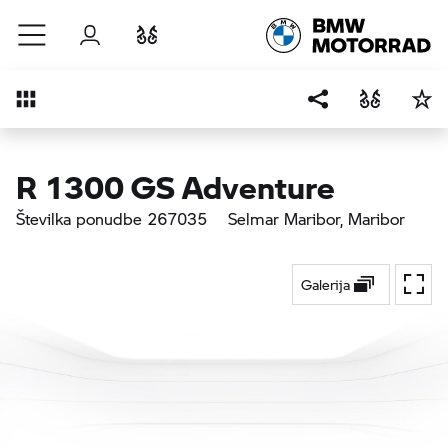
Preskoči na glavno vsebino
Prijava
Primerjaj
Pregled
R 1300 GS Adventure
Številka ponudbe 267035
Selmar Maribor
, Maribor
Galerija
Prekl