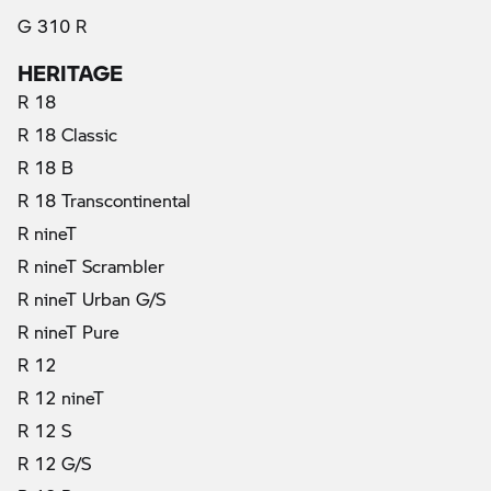
G 310 R
HERITAGE
R 18
R 18 Classic
R 18 B
R 18 Transcontinental
R nineT
R nineT Scrambler
R nineT Urban G/S
R nineT Pure
R 12
R 12 nineT
R 12 S
R 12 G/S